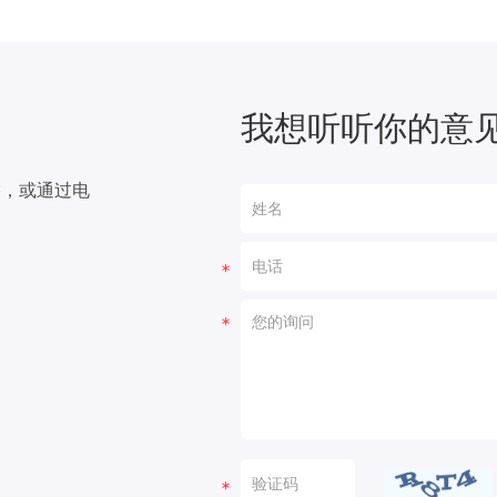
我想听听你的意
格，或通过电