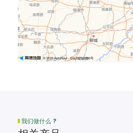
我们做什么 ?