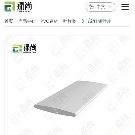
中文
首页
-
产品中心
-
PVC建材
-
叶片类
-
3-1/2″H 铝叶片