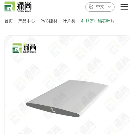
中文
首页
-
产品中心
-
PVC建材
-
叶片类
-
4-1/2″H 铝芯叶片